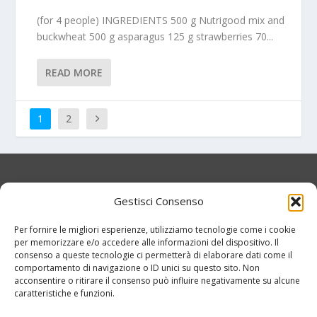
(for 4 people) INGREDIENTS 500 g Nutrigood mix and
buckwheat 500 g asparagus 125 g strawberries 70...
READ MORE
1
2
Gestisci Consenso
2024© Copyright 2024 – AMÍO is a Nuova ILTA s.r.l.
Per fornire le migliori esperienze, utilizziamo tecnologie come i cookie
brand – Via Dell’elettricità 19 Venezia – Italy
per memorizzare e/o accedere alle informazioni del dispositivo. Il
-VAT/P.IVA 12111650961 – Tel. +39 041 3694780
consenso a queste tecnologie ci permetterà di elaborare dati come il
Privacy Policy
comportamento di navigazione o ID unici su questo sito. Non
acconsentire o ritirare il consenso può influire negativamente su alcune
caratteristiche e funzioni.